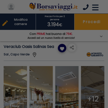
Prezzo Finito per 2
Modifica
persone
Procedi
edit
3.194
camere
€
Con
PRIME
hai buono di
75€
.
Accedi ad un nuovo livello di servizio!
Veraclub Oasis Salinas Sea
favorite
Sal , Capo Verde
+12