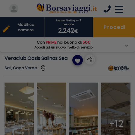
Prezzo Finito per 2
Modifica
persone
Procedi
edit
2.242
camere
€
Con
PRIME
hai buono di
50€
.
Accedi ad un nuovo livello di servizio!
Veraclub Oasis Salinas Sea
favorite
Sal , Capo Verde
+12