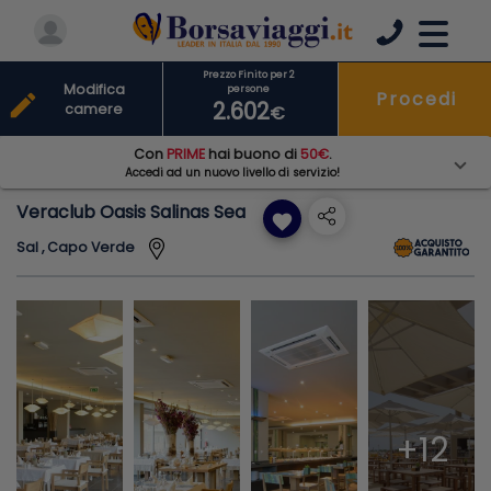
Prezzo Finito per 2
Modifica
persone
Procedi
edit
2.602
camere
€
Con
PRIME
hai buono di
50€
.
Accedi ad un nuovo livello di servizio!
Veraclub Oasis Salinas Sea
favorite
Sal , Capo Verde
+12