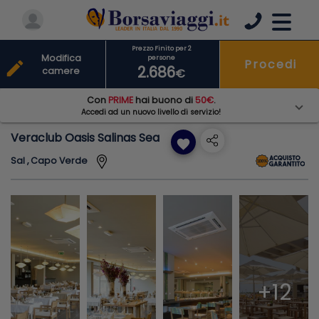
Prezzo Finito per 2
Modifica
persone
Procedi
edit
2.686
camere
€
Con
PRIME
hai buono di
50€
.
Accedi ad un nuovo livello di servizio!
Veraclub Oasis Salinas Sea
favorite
Sal , Capo Verde
+12