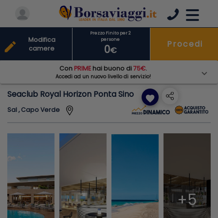
Prezzo Finito per 2
Modifica
persone
Procedi
edit
0
camere
€
Con
PRIME
hai buono di
75€
.
Accedi ad un nuovo livello di servizio!
Seaclub Royal Horizon Ponta Sino
favorite
Sal , Capo Verde
+5