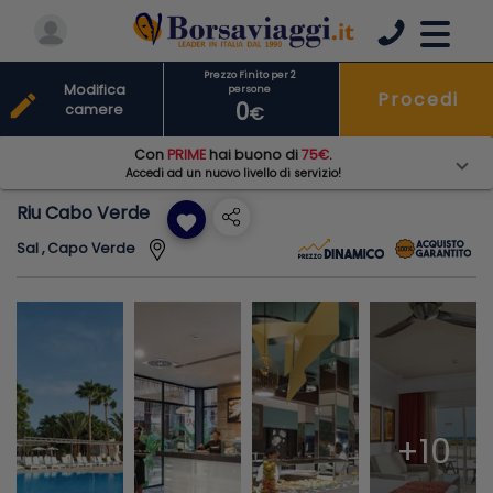
Prezzo Finito per 2
Modifica
persone
Procedi
edit
0
camere
€
Con
PRIME
hai buono di
75€
.
Accedi ad un nuovo livello di servizio!
Riu Cabo Verde
favorite
Sal , Capo Verde
+10