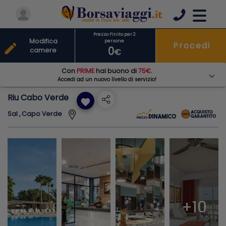
Prezzo Finito per 2
Modifica
persone
Procedi
edit
0
camere
€
Con
PRIME
hai buono di
75€
.
Accedi ad un nuovo livello di servizio!
Riu Cabo Verde
favorite
Sal , Capo Verde
+10