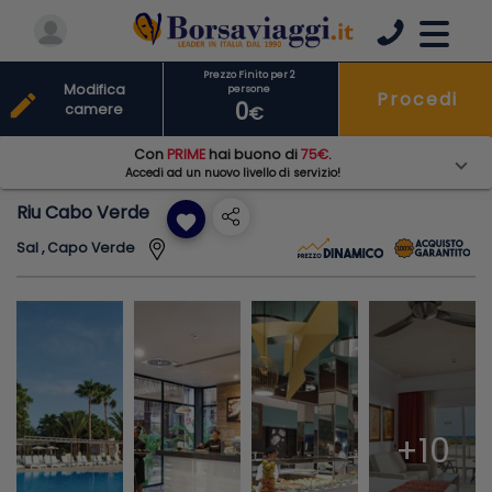
Prezzo Finito per 2
Modifica
persone
Procedi
edit
0
camere
€
Con
PRIME
hai buono di
75€
.
Accedi ad un nuovo livello di servizio!
Riu Cabo Verde
favorite
Sal , Capo Verde
+10