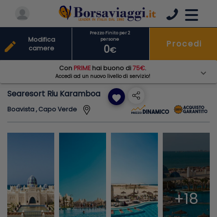
Prezzo Finito per 2
Modifica
persone
Procedi
edit
0
camere
€
Con
PRIME
hai buono di
75€
.
Accedi ad un nuovo livello di servizio!
Searesort Riu Karamboa
favorite
Boavista , Capo Verde
+18