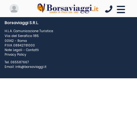
Borsaviaggi S.R.L.
H.L.A. Comunicazione Turistica
Via del Serafico 185
00142 - Roma
P.IVA 08842781000
Note Legali
-
Contatti
Privacy Policy
Tel. 065587667
Email: info@borsaviaggi.it