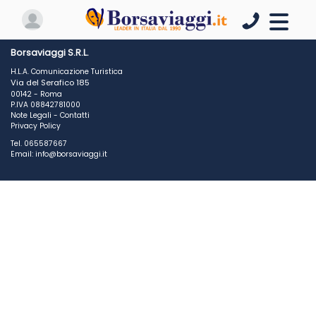
Borsaviaggi S.R.L.
H.L.A. Comunicazione Turistica
Via del Serafico 185
00142 - Roma
P.IVA 08842781000
Note Legali
-
Contatti
Privacy Policy
Tel. 065587667
Email: info@borsaviaggi.it