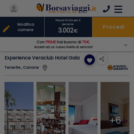
Prezzo Finito per 2
Modifica
persone
Procedi
edit
3.002
camere
€
Con
PRIME
hai buono di
75€
.
Accedi ad un nuovo livello di servizio!
Experience Veraclub Hotel Gala
favorite
Tenerife , Canarie
+6