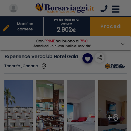
Prezzo Finito per 2
Modifica
persone
Procedi
edit
2.902
camere
€
Con
PRIME
hai buono di
75€
.
Accedi ad un nuovo livello di servizio!
Experience Veraclub Hotel Gala
favorite
Tenerife , Canarie
+6