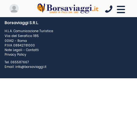
Borsaviaggi S.R.L.
H.L.A. Comunicazione Turistica
Via del Serafico 185
00142 - Roma
P.IVA 08842781000
Note Legali
-
Contatti
Privacy Policy
Tel. 065587667
Email: info@borsaviaggi.it