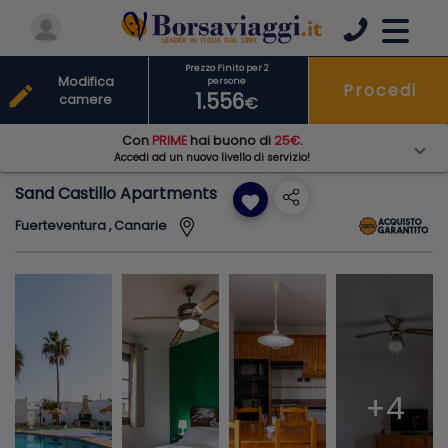
Prezzo Finito per 2
Modifica
persone
Procedi
edit
1.556
camere
€
Con
PRIME
hai buono di
25€
.
Accedi ad un nuovo livello di servizio!
Sand Castillo Apartments
favorite
Fuerteventura , Canarie
+4