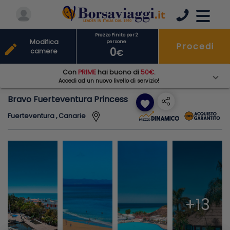
Prezzo Finito per 2
Modifica
persone
Procedi
edit
0
camere
€
Con
PRIME
hai buono di
50€
.
Accedi ad un nuovo livello di servizio!
Bravo Fuerteventura Princess
favorite
Fuerteventura , Canarie
+13