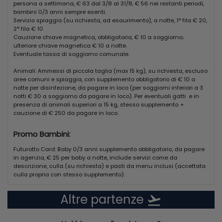
persona a settimana, € 63 dal 3/8 al 31/8, € 56 nei restanti periodi,
Per i piccoli ospiti: per bambini fino a 3 anni, kit cortesia baby,
bambini 0/3 anni sempre esenti.
biberoneria accessibile h24, con assistenza ad orari stabiliti,
Servizio spiaggia (su richiesta, ad esaurimento), a notte, 1° fila € 20,
attrezzata con sterilizzatore, scaldabiberon, angolo cottura, lavabo,
2° fila € 10
pentole e stoviglie, frullatore, frigorifero, microonde, seggioloni, prodotti
Cauzione chiave magnetica, obbligatoria, € 10 a soggiorno;
specifici (brodo vegetale, passato di verdura, pastine, prosciutto cotto,
ulteriore chiave magnetica € 10 a notte.
latticini, frutta fresca, omogeneizzati di carne, pesce e frutta, latte
Eventuale tassa di soggiorno comunale.
fresco, biscotti, yogurt, acqua, succhi di frutta, tè e camomilla). I
prodotti sono forniti solo durante l’orario di assistenza e da
Animali: Ammessi di piccola taglia (max 15 kg), su richiesta, escluso
consumarsi all’interno dei locali, sempre in compagnia dei genitori.
aree comuni e spiaggia, con supplemento obbligatorio di € 10 a
Nota: tutti i servizi sono inclusi nella Futurotto Card a pagamento.
notte per disinfezione, da pagare in loco (per soggiorni inferiori a 3
notti € 30 a soggiorno da pagare in loco). Per eventuali gatti e in
A PAGAMENTO
presenza di animali superiori a 15 kg, stesso supplemento +
Servizio spiaggia in 1°/2° fila, chiosco bar in spiaggia, noleggio bici,
cauzione di € 250 da pagare in loco.
escursioni.
SUPPLEMNTI OBBLGATORI: Club Card, Futurotto Card.
SUPPLEMENTI FACOLTATIVI: Top Futura, Top Futura Plus.
Promo Bambini:
SERVIZI, ATTIVITA', DIVERTIMENTO
Futurotto Card: Baby 0/3 anni supplemento obbligatorio, da pagare
Reception h24
in agenzia, € 25 per baby a notte, include servizi come da
Wi-fi free
descrizione, culla (su richiesta) e pasti da menu inclusi (accettata
Ufficio escursioni
culla propria con stesso supplemento).
Area deposito bagagli
Parcheggio interno non custodito
Altre partenze
flight_takeoff
Bar centrale (consumazioni a pagamento)
Piscina per adulti e bambini attrezzata con ombrelloni e lettini ad
esaurimento