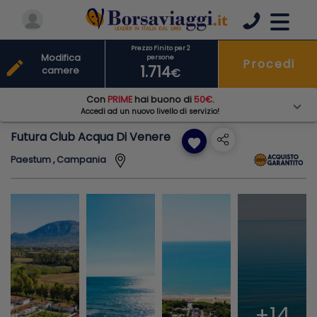
Prezzo Finito per 2
Modifica
persone
Procedi
edit
1.714
camere
€
Con
PRIME
hai buono di
50€
.
Accedi ad un nuovo livello di servizio!
Futura Club Acqua Di Venere
favorite
Paestum , Campania
+14