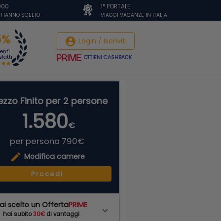
.000
1° PORTALE
I HANNO SCELTO
VIAGGI VACANZE IN ITALIA
5%
account_circle
Login / Iscriviti
ienti
fatti
OTTIENI CASHBACK
ezzo Finito per 2 persone
1.580
€
per persona 790€
edit
Modifica camere
Procedi
ai scelto un Offerta
PRIME
hai subito
30€
di vantaggi