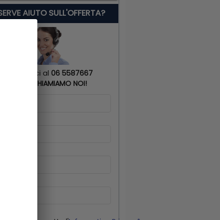
 SERVE AIUTO SULL'OFFERTA?
Chiamaci al
06 5587667
o
TI RICHIAMIAMO NOI!
me
*
gnome
*
lulare
*
il