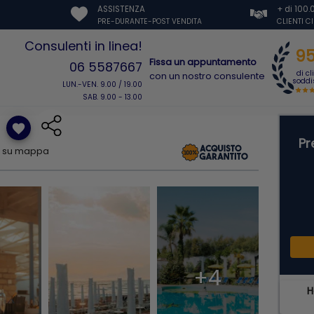
ASSISTENZA
+ di 100
PRE-DURANTE-POST VENDITA
CLIENTI C
Consulenti in linea!
9
Fissa un appuntamento
06 5587667
di cl
con un nostro consulente
soddis
LUN.-VEN. 9.00 / 19.00
SAB. 9.00 - 13.00
favorite
Pr
i su mappa
+4
H