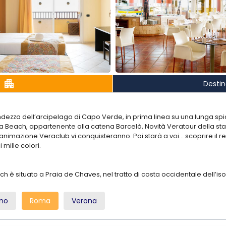
apartment
Desti
randezza dell’arcipelago di Capo Verde, in prima linea su una lunga spia
 Beach, appartenente alla catena Barcelò, Novità Veratour della stag
animazione Veraclub vi conquisteranno. Poi starà a voi… scoprire il rest
i mille colori.
h è situato a Praia de Chaves, nel tratto di costa occidentale dell’iso
ano
Roma
Verona
ante à la carte, vari bar, 3 piscine (di cui una per bambini con giochi a
 gratuiti fino ad esaurimento, discoteca e sala conferenze. A pagame