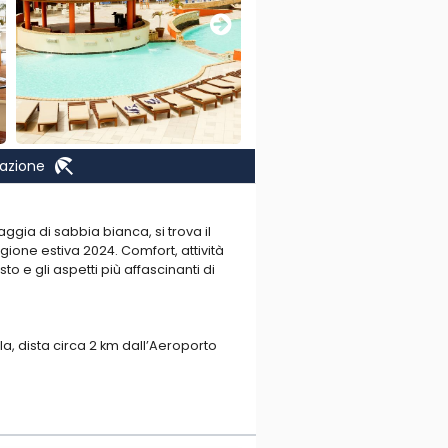
beach_access
nazione
ggia di sabbia bianca, si trova il
ione estiva 2024. Comfort, attività
o e gli aspetti più affascinanti di
la, dista circa 2 km dall’Aeroporto
cquatici e una relax per adulti)
nto: centro benessere con massaggi