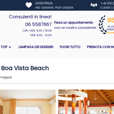
ASSISTENZA
+ di 100
PRE-DURANTE-POST VENDITA
CLIENTI C
Consulenti in linea!
9
Fissa un appuntamento
06 5587667
di cl
con un nostro consulente
soddis
LUN.-VEN. 9.00 / 19.00
SAB. 9.00 - 13.00
I TOP
LAMPADA DEI DESIDERI
FUORI TUTTO
PRENOTA CON N
 Boa Vista Beach
u mappa