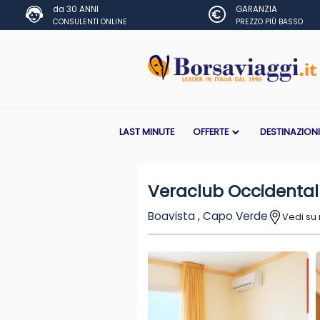
da 30 ANNI
GARANZIA
CONSULENTI ONLINE
PREZZO PIÙ BASSO
LAST MINUTE
OFFERTE
DESTINAZION
Veraclub Occidental
Boavista , Capo Verde
Vedi s