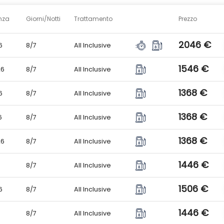
le aree comuni.
nza
Giorni/Notti
Trattamento
Prezzo
asterCard.
tela internazionale.
2046 €
6
8/7
All Inclusive
piaggia di sabbia chiara. Ombrelloni e lettini gratuiti fino a esaurime
1546 €
26
8/7
All Inclusive
1368 €
amily, tutte dotate di balcone o terrazza, servizi privati con vasca o 
6
8/7
All Inclusive
ondizionata, Tv, minifrigo e cassetta di sicurezza (a pagamento).
ampia, dispongono di una camera da letto con letto matrimoniale e u
1368 €
6
8/7
All Inclusive
.
1368 €
26
8/7
All Inclusive
tacoli serali in compagnia dell’Equipe Veraclub e in collaborazione con l
1446 €
6
8/7
All Inclusive
ipo internazionale.
1506 €
6
8/7
All Inclusive
, calcetto, tennis, palestra e fitness, biliardo, ping pong e bocce.
1446 €
6
8/7
All Inclusive