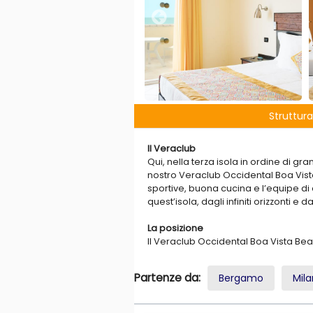
Struttura
Il Veraclub
Qui, nella terza isola in ordine di g
nostro Veraclub Occidental Boa Vista
sportive, buona cucina e l’equipe di 
quest’isola, dagli infiniti orizzonti e da
La posizione
Il Veraclub Occidental Boa Vista Beac
Internazionale di Boa Vista.
Partenze da:
Bergamo
Mil
I Servizi
Ristorante principale a buffet, ristor
attrezzate con ombrelloni e lettini