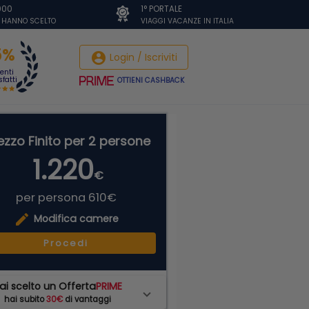
.000
1° PORTALE
I HANNO SCELTO
VIAGGI VACANZE IN ITALIA
5%
account_circle
Login / Iscriviti
ienti
fatti
OTTIENI CASHBACK
ezzo Finito per 2 persone
1.220
€
per persona 610€
edit
Modifica camere
Procedi
ai scelto un Offerta
PRIME
hai subito
30€
di vantaggi