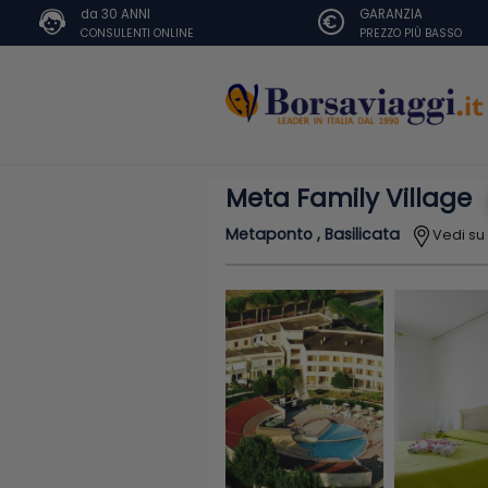
da 30 ANNI
GARANZIA
CONSULENTI ONLINE
PREZZO PIÙ BASSO
Meta Family Village
Metaponto , Basilicata
Vedi s