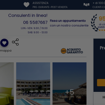
ASSISTENZA
+ di 100
PRE-DURANTE-POST VENDITA
CLIENTI C
Consulenti in linea!
9
Fissa un appuntamento
06 5587667
di cl
con un nostro consulente
soddis
LUN.-VEN. 9.00 / 19.00
SAB. 9.00 - 13.00
favorite
Pr
u mappa
+5
H