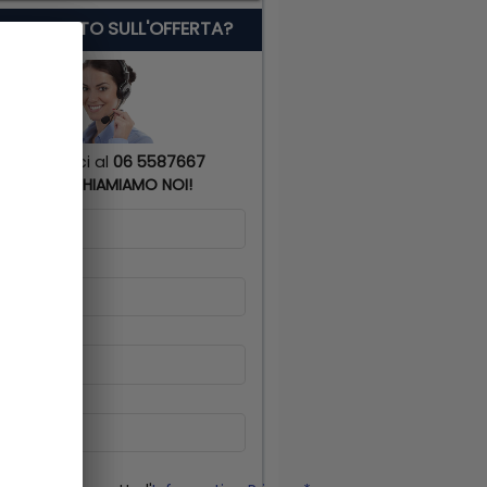
 SERVE AIUTO SULL'OFFERTA?
Chiamaci al
06 5587667
o
TI RICHIAMIAMO NOI!
me
*
gnome
*
lulare
*
il