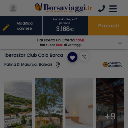
Prezzo Finito per 2
Modifica
persone
Procedi
edit
3.168
camere
€
Hai scelto un Offerta
PRIME
hai subito
190€
di vantaggi
Iberostar Club Cala Barca
favorite
Palma Di Maiorca , Baleari
+9