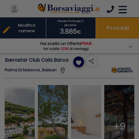
Prezzo Finito per 2
Modifica
persone
Procedi
edit
3.886
camere
€
Hai scelto un Offerta
PRIME
hai subito
233€
di vantaggi
Iberostar Club Cala Barca
favorite
Palma Di Maiorca , Baleari
+9