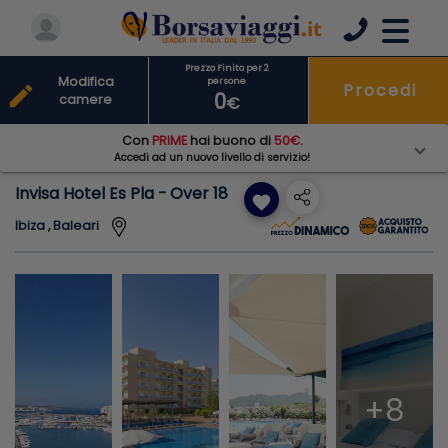
Prezzo Finito per 2
Modifica
persone
Procedi
edit
0
camere
€
Con
PRIME
hai buono di
50€
.
Accedi ad un nuovo livello di servizio!
Invisa Hotel Es Pla - Over 18
favorite
Ibiza , Baleari
+8