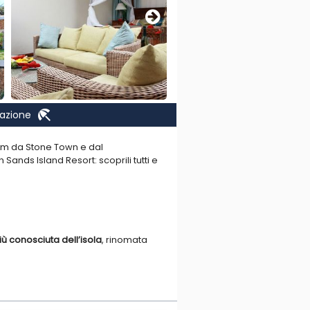
beach_access
nazione
 km da Stone Town e dal
 Sands Island Resort: scoprili tutti e
iù conosciuta dell’isola
, rinomata
nano seguendo il ciclo quotidiano
redate edispongono di
tutti i
ia questa struttura anche a un
delleesigenze, in un
contesto