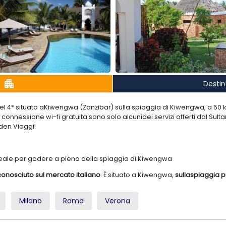
apartment
Desti
el 4* situato aKiwengwa (Zanzibar) sulla spiaggia di Kiwengwa, a 50
connessione wi-fi gratuita sono solo alcunidei servizi offerti dal Sultan
den Viaggi!
ideale per godere a pieno della spiaggia di Kiwengwa
onosciuto sul mercato italiano
. È situato a Kiwengwa,
sullaspiaggia p
nco abbagliante e per i suoi spettacolari paesaggi marini che sialter
rcatoe rispetta la tipica architettura africana
, le camere sono ben ar
Milano
Roma
Verona
oà la carte
completa l’offerta culinaria proposta dall’hotel.
Edenconsigl
vole vacanza balneare, rilassante o sportiva a seconda dei gusti e 