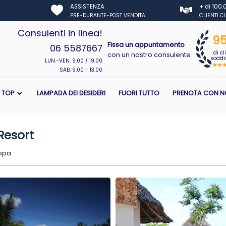
ASSISTENZA
+ di 100
PRE-DURANTE-POST VENDITA
CLIENTI C
Consulenti in linea!
9
Fissa un appuntamento
06 5587667
di cl
con un nostro consulente
soddis
LUN.-VEN. 9.00 / 19.00
SAB. 9.00 - 13.00
I TOP
LAMPADA DEI DESIDERI
FUORI TUTTO
PRENOTA CON N
Resort
ppa