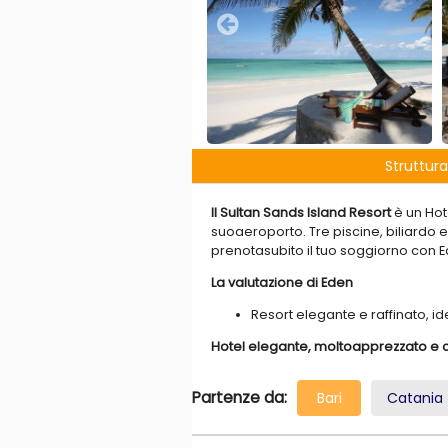
Struttura
Il Sultan Sands Island Resort
è un Hot
suoaeroporto. Tre piscine, biliardo e 
prenotasubito il tuo soggiorno con E
La valutazione di Eden
Resort elegante e raffinato, 
Hotel elegante, moltoapprezzato e c
per la sua finissima sabbia diun bia
delle maree. Lo stile dell’hotel è
rice
Partenze da:
Bari
Catania
comfort
.
Novità un ristorante indian
cliente esigente
in cerca di unapiace
elegante ed internazionale
.