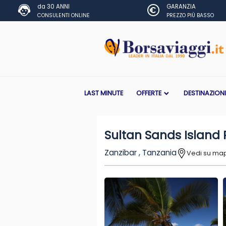
da 30 ANNI
GARANZIA
CONSULENTI ONLINE
PREZZO PIÙ BASSO
LAST MINUTE
OFFERTE
DESTINAZION
Sultan Sands Island 
Zanzibar , Tanzania
Vedi su ma