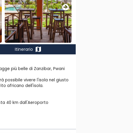
map
Itinerario
agge più belle di Zanzibar, Pwani
 possibile vivere l'isola nel giusto
ito africano dell'isola.
ista 40 km dall'Aeroporto
ell'isola.
ta a perdita d'occhio da altissime
arino ad uso gratuito. Teli mare