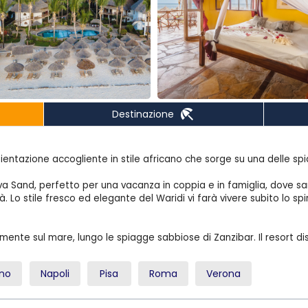
beach_access
Destinazione
bientazione accogliente in stile africano che sorge su una delle spi
.
iva Sand, perfetto per una vacanza in coppia e in famiglia, dove sarà
. Lo stile fresco ed elegante del Waridi vi farà vivere subito lo spir
mente sul mare, lungo le spiagge sabbiose di Zanzibar. Il resort d
a Stone Town. L'area di Kiwengwa è la zona di spiagge più famose d
ano
Napoli
Pisa
Roma
Verona
nfinita e bianchissima spiaggia sabbiosa di Pwani Mchangani, borda
no. La spiaggia è attrezzata con lettini e ombrelloni in stile zanzib