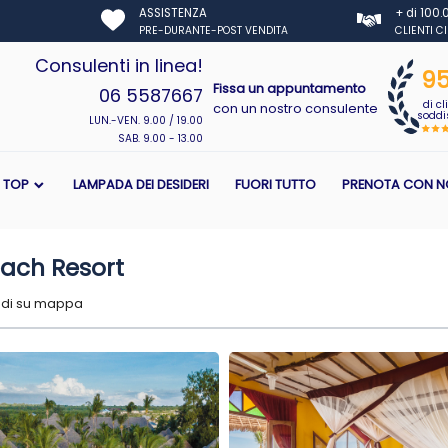
ASSISTENZA
+ di 100
PRE-DURANTE-POST VENDITA
CLIENTI C
Consulenti in linea!
9
Fissa un appuntamento
06 5587667
di cl
con un nostro consulente
soddis
LUN.-VEN. 9.00 / 19.00
SAB. 9.00 - 13.00
I TOP
LAMPADA DEI DESIDERI
FUORI TUTTO
PRENOTA CON N
ach Resort
di su mappa