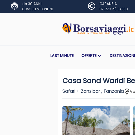
da 30 ANNI
GARANZIA
CONSULENTI ONLINE
PREZZO PIÙ BASSO
LAST MINUTE
OFFERTE
DESTINAZION
Casa Sand Waridi Be
Safari + Zanzibar , Tanzania
Ve