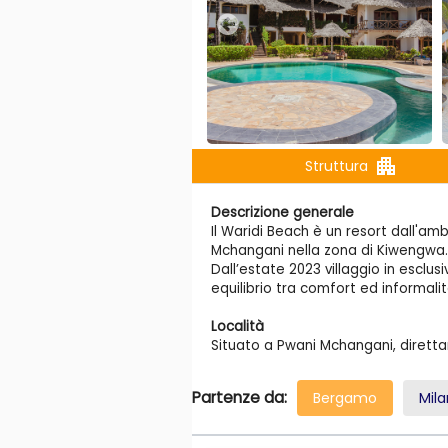
apartment
Struttura
Descrizione generale
Il Waridi Beach è un resort dall'am
Mchangani nella zona di Kiwengwa
Dall’estate 2023 villaggio in esclus
equilibrio tra comfort ed informalità
Località
Situato a Pwani Mchangani, diretta
Internazionale di Kisauni e 50 km d
Partenze da:
Bergamo
Mil
Spiaggia
L'hotel sorge direttamente sulla i
palme, di fronte a un mare cristalli