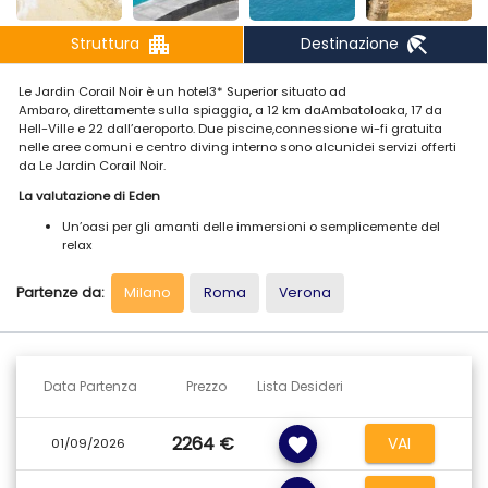
apartment
beach_access
Struttura
Destinazione
Le Jardin Corail Noir è un hotel3* Superior situato ad
Ambaro, direttamente sulla spiaggia, a 12 km daAmbatoloaka, 17 da
Hell-Ville e 22 dall’aeroporto. Due piscine,connessione wi-fi gratuita
nelle aree comuni e centro diving interno sono alcunidei servizi offerti
da Le Jardin Corail Noir.
La valutazione di Eden
Un’oasi per gli amanti delle immersioni o semplicemente del
relax
Lungo la spiaggia di Ambaro, un avamposto privilegiato per
ammirare il sole calare su Sakatia e sull’Oceano
Partenze da:
Milano
Roma
Verona
Lungo la spiaggia diAmbaro ed immerso nel verde, Le Jardin Corail Noir,
rappresenta unapiccola oasi di pace e relax nel cuore della costa
occidentaledell’isola. La struttura è una delle più storiche e rinomate di
NosyBe, con i suoi
piccoli e curatissimi bungalow in
Data Partenza
Prezzo
Lista Desideri
palissandrodall’atmosfera intima e dall’arredo tipicamente malgascio
,
ma il suo veroplus è la
gestione squisitamente italiana
che, oltre a
renderela ristorazione davvero eccellente grazie al sapiente mix di
2264 €
VAI
favorite
prodotti locali ecucina nostrana, ha anche il merito di creare sempre
01/09/2026
un
climaaccogliente e amicale con e tra gli ospiti
. Che siate degli
accanitilettori in cerca di una palma che vi faccia ombra o che