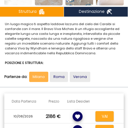
apartment
beach_access
Struttura
Destinazione
Un luogo magico ti aspetta laddove lazzurro del cielo dei Caraibi si
confonde con il mare. Il Bravo Viva Miches è un rifugio accogliente ed
elegante lungo una costa lunga e inesplorata, intervallata da piccole
calette segrete, nascosto da una natura rigogliosa e vergine che
regala un incredibile scenario naturale. Aggiungi tutti i comfort della
catena Viva by Wyndham e lenergia dello staff Bravo e otterrai una
vacanza indimenticabile nella Repubblica Dominicana.
POSIZIONE E STRUTTURA:
Il Bravo Premium Viva Miches si sviluppa in prima linea sul mare tra
palme lussureggianti, nellincantevole località dominicana di Miches.
Partenze da:
Milano
Roma
Verona
Sono presenti 3 edifici che accolgono le varie camere e ampi spazi
comuni dove gli ospiti possono godere di aree relax e zone riservate
alle svariate attività di svago e divertimento. Dista 102 km dall'aeroporto
di Punta Cana e dalla costa di Bavaro, 150 km dall'aeroporto di La
Romana e 15 km da Miches città.
Data Partenza
Prezzo
Lista Desideri
SPIAGGiA E PISCINE:
La spiaggia ampia è ombreggiata da una ricca vegetazione tropicale.
2186 €
VAI
favorite
Qui il mare è caratterizzato da un comodo accesso digradante e da
10/08/2026
acque cristalline. Allinterno del resort troviamo una grande piscina con
differenti aree, tra cui una idromassaggio e una zona per bambini. Uso