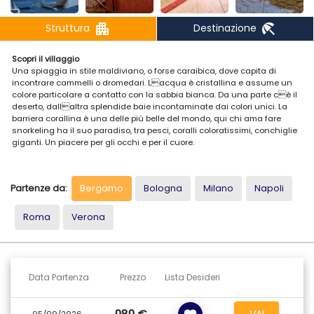
apartment
beach_access
Struttura
Destinazione
Scopri il villaggio
Una spiaggia in stile maldiviano, o forse caraibica, dove capita di
incontrare cammelli o dromedari. Lacqua è cristallina e assume un
colore particolare a contatto con la sabbia bianca. Da una parte cè il
deserto, dallaltra splendide baie incontaminate dai colori unici. La
barriera corallina è una delle più belle del mondo, qui chi ama fare
snorkeling ha il suo paradiso, tra pesci, coralli coloratissimi, conchiglie
giganti. Un piacere per gli occhi e per il cuore.
La posizione
Inserito allinterno del rinomato Complesso Lagoon Resort e situato
Partenze da:
Bergamo
Bologna
Milano
Napoli
direttamente su una delle più belle spiagge della costa, il Veraclub
Emerald Lagoon dista circa 90 km dallaeroporto internazionale di
Marsa Alam.
Roma
Verona
Il Villaggio
Il Veraclub Emerald Lagoon si distingue per lo stile architettonico
elegante, costituito da edifici ben inseriti nei giardini e nellambiente
circostante. Meta ideale per un soggiorno di comfort e relax, il Veraclub
Data Partenza
Prezzo
Lista Desideri
offre ai propri clienti: ristorante con servizio a buffet, situato in posizione
incantevole dominante la baia, bar piscina e beach bar, piscina, centro
benessere spa (con vari trattamenti e servizi a pagamento), sala
VAI
05/09/2026