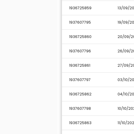
Borsaviaggi.it non è responsabile di 
1936725859
13/09/2
catalogo del tour operator.
1937607795
19/09/2
INFORMATIVA CORONAVIRUS:
A causa delle norme straordinarie ed 
(ad esempio i lettini in spiaggia, le a
1936725860
20/09/2
nell''arco della stagione per garantire
Si rimanda al catalogo del tour oper
1937607796
26/09/2
1936725861
27/09/2
1937607797
03/10/2
1936725862
04/10/2
1937607798
10/10/20
1936725863
11/10/20