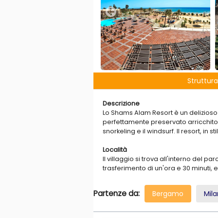
Struttura
Descrizione
Lo Shams Alam Resort è un delizioso r
perfettamente preservato arricchito 
snorkeling e il windsurf. Il resort, in st
Località
Il villaggio si trova all'interno del 
trasferimento di un'ora e 30 minuti, e
Spiaggia
Partenze da:
Bergamo
Mil
La struttura si affaccia su una lunga
barriera corallina sono facilitati 
boccaglio, anche senza l'ausilio dell