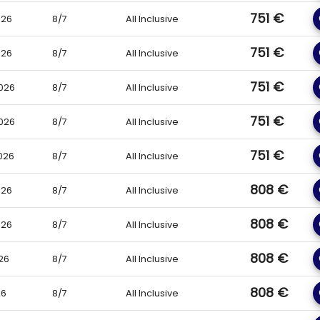
eventuali variazioni e modifiche apportate al descrittivo struttura. Per
751 €
f
026
8/7
All Inclusive
751 €
f
026
8/7
All Inclusive
in continua evoluzione legate alla gestione Covid19, alcuni servizi pre
ttività di miniclub, l’animazione, il servizio di assistenza, la ristorazio
751 €
f
026
8/7
All Inclusive
 la salute dei clienti e dello staff.
ator per ogni dettaglio specifico.
751 €
f
026
8/7
All Inclusive
751 €
f
026
8/7
All Inclusive
808 €
f
026
8/7
All Inclusive
808 €
f
026
8/7
All Inclusive
808 €
f
26
8/7
All Inclusive
808 €
f
26
8/7
All Inclusive