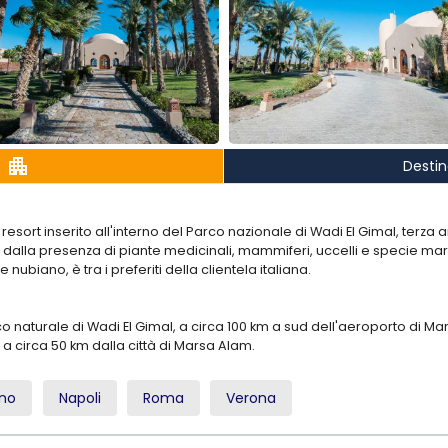
apartment
Desti
esort inserito all'interno del Parco nazionale di Wadi El Gimal, terza 
dalla presenza di piante medicinali, mammiferi, uccelli e specie mar
ile nubiano, è tra i preferiti della clientela italiana.
parco naturale di Wadi El Gimal, a circa 100 km a sud dell'aeroporto di 
 a circa 50 km dalla città di Marsa Alam.
ano
Napoli
Roma
Verona
 spiaggia privata attrezzata con lettini e ombrelloni, dove l'accesso al
da un'ampia laguna sabbiosa, che consente di raggiungere i punti più 
e scarpette di gomma. La barriera corallina in questo tratto di mare è