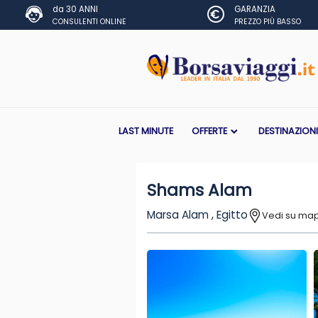
da 30 ANNI
GARANZIA
CONSULENTI ONLINE
PREZZO PIÙ BASSO
LAST MINUTE
OFFERTE
DESTINAZION
Shams Alam
Marsa Alam , Egitto
Vedi su ma