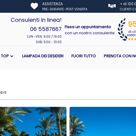
ASSISTENZA
+ di 100
PRE-DURANTE-POST VENDITA
CLIENTI C
Consulenti in linea!
9
Fissa un appuntamento
06 5587667
di cl
con un nostro consulente
soddis
LUN.-VEN. 9.00 / 19.00
SAB. 9.00 - 13.00
I TOP
LAMPADA DEI DESIDERI
FUORI TUTTO
PRENOTA CON N
ppa