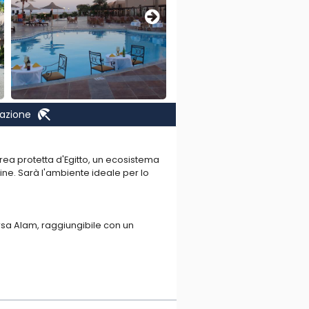
beach_access
nazione
area protetta d'Egitto, un ecosistema
ine. Sarà l'ambiente ideale per lo
Marsa Alam, raggiungibile con un
 mare e lo snorkeling lungo la
belli da ammirare con maschera e
 in assoluto una delle più