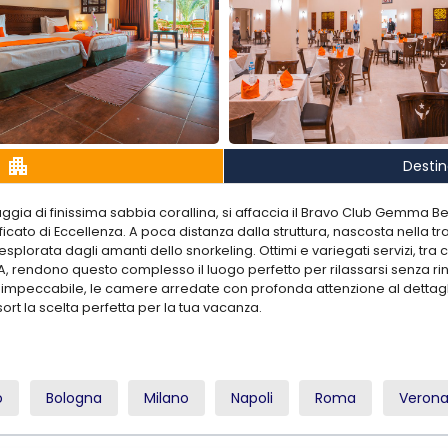
apartment
Desti
aggia di finissima sabbia corallina, si affaccia il Bravo Club Gemma B
ificato di Eccellenza. A poca distanza dalla struttura, nascosta nella 
splorata dagli amanti dello snorkeling. Ottimi e variegati servizi, tra c
, rendono questo complesso il luogo perfetto per rilassarsi senza r
 impeccabile, le camere arredate con profonda attenzione al dettag
rt la scelta perfetta per la tua vacanza.
orto e 25 km a sud dal villaggio di Marsa Alam. Si affaccia direttamen
o
Bologna
Milano
Napoli
Roma
Veron
a, attrezzata con ombrelloni, lettini e teli mare gratuiti. L’accesso al
parata laguna. L’area spiaggia Premium è riservata a una clientela di so