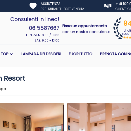
ASSISTENZA
+ di 100
PRE-DURANTE-POST VENDITA
CLIENTI C
Consulenti in linea!
9
Fissa un appuntamento
06 5587667
di cl
con un nostro consulente
soddis
LUN.-VEN. 9.00 / 19.00
SAB. 9.00 - 13.00
I TOP
LAMPADA DEI DESIDERI
FUORI TUTTO
PRENOTA CON N
 Resort
ppa