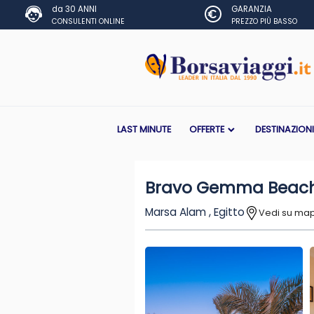
da 30 ANNI
GARANZIA
CONSULENTI ONLINE
PREZZO PIÙ BASSO
LAST MINUTE
OFFERTE
DESTINAZION
Bravo Gemma Beach
Marsa Alam , Egitto
Vedi su ma