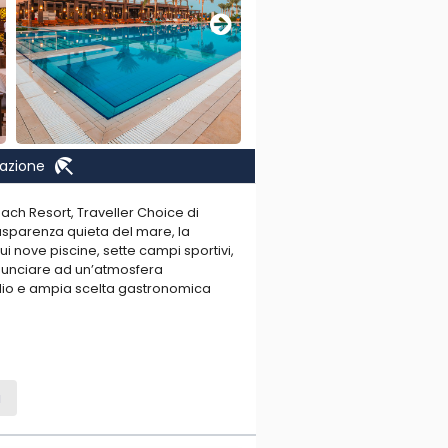
beach_access
nazione
each Resort, Traveller Choice di
trasparenza quieta del mare, la
ui nove piscine, sette campi sportivi,
inunciare ad un’atmosfera
lio e ampia scelta gastronomica
te sulla spiaggia.
a
 mare è diretto e la balneazione è
li adulti (minimo 16 anni). Le piscine