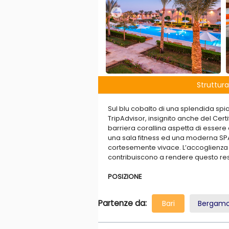
Struttura
Sul blu cobalto di una splendida spi
TripAdvisor, insignito anche del Cert
barriera corallina aspetta di essere e
una sala fitness ed una moderna SPA
cortesemente vivace. L’accoglienza
contribuiscono a rendere questo reso
POSIZIONE
A Marsa Alam, dista 95 km dall'aerop
Partenze da:
Bari
Bergam
SPIAGGIA E PISCINA
La lunga spiaggia è di sabbia corallin
sempre possibile all’interno della ri