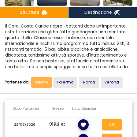
apartment
beach_access
Struttura
Destinazione
Il Coral Costa Caribe riapre i battenti dopo un’importante
ristrutturazione che gli ha fatto guadagnare una meritata
quarta stella. Classico resort balneare, con clientela
internazionale e ricchissimo programma tutto incluso 24h, 3
ristoranti tematici, 5 bar, bibite alcoliche e analcoliche,
discoteca, tantissime attività sportive, d'intrattenimento e
tanto altro. Se non bastasse, si affaccia direttamente su
una bellissima e ampia spiaggia bianca tutta costellata da
palme ma al contempo nella cittadina di di Juan Dolio, tipica
cittadina dominicana dove poter entrare a diretto contatto
Partenze da:
Milano
Palermo
Roma
Verona
con la realtà locale. Molti i locali e le opportunità di svago
raggiungibili direttamente a piedi dall’hotel, come il
ristorante Brisas con cucina tipica dominicana e musica dal
vivo nei fine settimana. Anche all'interno dello stesso resort
troverete una tra le discoteche più gettonate di tutta la
Data Partenza
Prezzo
Lista Desideri
zona, il Boom, aperta anche agli esterni, dove vengono
organizzati concerti di musica dal vivo durante il fine
2183 €
VAI
favorite
settimana. In due minuti di taxi si raggiunge il centro della
22/08/2026
cittadina o l’animatissimo boulevard lungomare ricco di
locali, negozi e disco-bar dove ballare merengue o