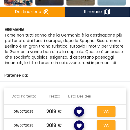
beach_access
map
Destinazione
Itinerario
GERMANIA
Forse non tutti sanno che la Germania è la destinazione più
gettonata dai turisti europei, dopo la Spagna. Sicuramente
Berlino è un gran traino turistico, tuttavia i motivi per visitare
la Germania vanno ben oltre la capitale. Questo è un paese
che soddisfa qualsiasi esigenza, ti aspettano paesaggi
incantati, le fitte foreste in cui avventurarsi in percorsi di
trekking, una movida notturna invidiabile, castelli medievali,
cittadine fiabesche e tante eccellenze come la birra. In
Partenze da:
questo paese la musica è un elemento chiave, dalle sue
origini classiche diventa uno dei massimi esponenti della
musica elettronica. Gli amanti del trekking non possono
perdersi l’immensità dei 22mila kmq della Foresta Nera, in
Data Partenza
Prezzo
Lista Desideri
tedesco Schwarzwald, che si trova nella zona sud-ovest del
paese e si estende per 150 km. Gli amanti del calcio si
2018 €
VAI
favorite
05/07/2025
sentiranno a casa, poiché condividono con i tedeschi una
passione viscerale per questo sport, essendo la Bundesliga
è molto seguita. Un altro fattore che richiama molti
2018 €
VAI
favorite
05/07/2025
viaggiatori è l’autostrada tedesca, che non presenta limiti di