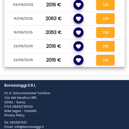
2018 €
VAI
favorite
09/08/2025
2063 €
VAI
favorite
16/08/2025
2063 €
VAI
favorite
16/08/2025
2018 €
VAI
favorite
23/08/2025
2018 €
VAI
favorite
23/08/2025
Borsaviaggi S.R.L.
H.L.A. Comunicazione Turistica
Via del Serafico 185
00142 - Roma
P.IVA 08842781000
Note Legali
-
Contatti
Privacy Policy
Tel. 065587667
Email: info@borsaviaggi.it