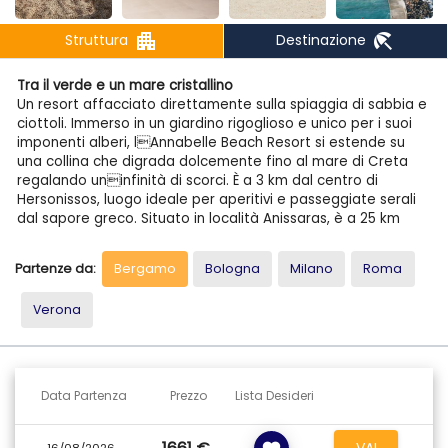
apartment
beach_access
Struttura
Destinazione
Tra il verde e un mare cristallino
Un resort affacciato direttamente sulla spiaggia di sabbia e
ciottoli. Immerso in un giardino rigoglioso e unico per i suoi
imponenti alberi, lAnnabelle Beach Resort si estende su
una collina che digrada dolcemente fino al mare di Creta
regalando uninfinità di scorci. È a 3 km dal centro di
Hersonissos, luogo ideale per aperitivi e passeggiate serali
dal sapore greco. Situato in località Anissaras, è a 25 km
dallaeroporto e dalla città di Heraklion.?La fermata
dellautobus di linea è proprio di fronte allhotel.
Partenze da:
Bergamo
Bologna
Milano
Roma
POSIZIONE E STRUTTURA
Verona
Situata in località Anissaras, a circa 2,5 km da Hersonissos
luogo ideale per aperitivi e passeggiate serali dal sapore
greco. Dista 25 km dallaeroporto e dalla città di Heraklion.
Laeroporto di Chania si trova a circa 169 km. Fermata bus
di linea di fronte allhotel. Costituita da vari edifici in stile
Data Partenza
Prezzo
Lista Desideri
bungalow a due piani e da un corpo centrale che ospita i
servizi comuni, piacevolmente inseriti in colorati giardini.
VAI
16/08/2026