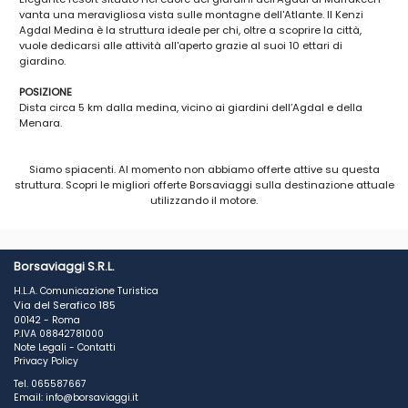
vanta una meravigliosa vista sulle montagne dell'Atlante. Il Kenzi
Agdal Medina è la struttura ideale per chi, oltre a scoprire la città,
vuole dedicarsi alle attività all'aperto grazie al suoi 10 ettari di
giardino.
POSIZIONE
Dista circa 5 km dalla medina, vicino ai giardini dell’Agdal e della
Menara.
PISCINE
Siamo spiacenti. Al momento non abbiamo offerte attive su questa
4 piscine di cui una per bambini con scivolo acquatico ed una
struttura. Scopri le migliori offerte Borsaviaggi sulla destinazione attuale
riscaldata (solo in inverno). Ombrelloni, sdraio, teli mare (su
utilizzando il motore.
cauzione). A pagamento: una piscina coperta e riscaldata nei mesi
invernali presso il centro SPA (a pagamento).
CAMERE
314 camere dislocate in 9 riad di cui uno Privilege (con supplemento):
Borsaviaggi S.R.L.
254 doppie o triple (massima occupazione 2 adulti e 2 bambini o 3
H.L.A. Comunicazione Turistica
adulti) e 60 quadruple composte da 2 divani letto e 1 letto
Via del Serafico 185
matrimoniale (massima occupazione 2 adulti e 3 bambini o 3 adulti
00142 - Roma
ed 1 bambino). Dotate di telefono, aria condizionata, asciugacapelli,
P.IVA 08842781000
terrazza o balcone, minifrigo, TV LCD. A pagamento: cassetta di
Note Legali
-
Contatti
sicurezza. Il riad Privilege, solo per adulti, prevede inoltre: cassetta di
Privacy Policy
sicurezza gratuita, punto ristoro dedicato, piscina privata e 1
Tel. 065587667
hammam gratuito a persona a soggiorno (massima occupazione 3
Email: info@borsaviaggi.it
adulti); dispongono (con supplemento) di soft drink all’interno del