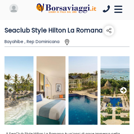
Seaclub Style Hilton La Romana
Bayahibe , Rep Dominicana
Il SeaClub Style Hilton La Romana è un’oasi di pace immersa nella