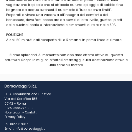
vegetazione tropicale che si affaccia su una spiaggia di sabbia fine
bagnata da acque turchesi. Il suo motto è “lusso senza limiti”.
Preparati a vivere una vacanza all’insegna del comfort e del
benessere, dove farti coccolare da servizi di alto livello, gustosi piatti
della cucina locale e internazionale e momenti di relax nella SPA.
POSIZIONE
A soli 20 minuti dall’aeroporto di La Romana, in prima linea sul mare.
SPIAGGE E PISCINE
Siamo spiacenti. Al momento non abbiamo offerte attive su questa
Direttamente sulla spiaggia di sabbia bianca. Diverse piscine con
struttura. Scopri le migliori offerte Borsaviaggi sulla destinazione attuale
aree per bambini e vasca idromassaggio, di cui una esclusiva in
utilizzando il motore.
zona Preferred. E' inoltre presente e un nuovo acquapark con piscina e
scivoli per grandi e piccoli. Lettini e teli mare gratuiti in piscina e in
spiaggia (sino ad esaurimento).
CAMERE
Borsaviaggi S.R.L.
774 camere totali, distribuite in 8 blocchi a 2 o 3 piani immersi in un
H.L.A. Comunicazione Turistica
curato giardino, tutte completamente rinnovate e dotate di 1 letto king
Via del Serafico 185
size o 2 letti queen size, servizi privati, aria condizionata,
00142 - Roma
asciugacapelli, TV satellitare, telefono, minibar, cassetta di sicurezza,
P.IVA 08842781000
bollitore per il caffè, balcone. Con supplemento sono disponibili le
Note Legali
-
Contatti
camere premium deluxe con servizi esclusivi tra cui piscina e area
Privacy Policy
spiaggia riservata. Ogni camera può ospitare fino a 4 persone con un
Tel. 065587667
massimo di 3 adulti; possibilità di camere comunicanti. Sono inoltre
Email: info@borsaviaggi.it
disponibili su richiesta camere vista piscina e vista mare laterale.