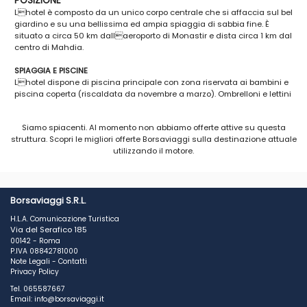
POSIZIONE
Lhotel è composto da un unico corpo centrale che si affaccia sul bel
giardino e su una bellissima ed ampia spiaggia di sabbia fine. È
situato a circa 50 km dallaeroporto di Monastir e dista circa 1 km dal
centro di Mahdia.
SPIAGGIA E PISCINE
Lhotel dispone di piscina principale con zona riservata ai bambini e
piscina coperta (riscaldata da novembre a marzo). Ombrelloni e lettini
gratuiti sia in spiaggia che in piscina. Teli mare su cauzione.
Siamo spiacenti. Al momento non abbiamo offerte attive su questa
CAMERE
struttura. Scopri le migliori offerte Borsaviaggi sulla destinazione attuale
447 camere di cui 56 Suite dislocate su 5 piani. Tutte le camere sono
utilizzando il motore.
dotate di servizi privati, balcone, telefono, TV satellitare con ricezione
di canali italiani, riscaldamento (dal 15/11 al 15/03) / climatizzazione,
asciugacapelli e cassetta di sicurezza. A pagamento: minibar.
RISTORANTI E BAR
Borsaviaggi S.R.L.
Ristorante principale per colazione, pranzo e cena; ristorante à la
H.L.A. Comunicazione Turistica
carte con diverse serate a tema durante la settimana; bar principale e
Via del Serafico 185
caffè moresco. Durante la cena è consigliato un abbigliamento
00142 - Roma
formale.
P.IVA 08842781000
Note Legali
-
Contatti
SERVIZI
Privacy Policy
Wi-Fi gratuito presso la reception. A pagamento: sala giochi e
Tel. 065587667
collegamento Internet. Carte di credito accettate: Visa e Mastercard. 3
Email: info@borsaviaggi.it
sale riunioni con capacità di 500, 90 e 40 persone, centro di