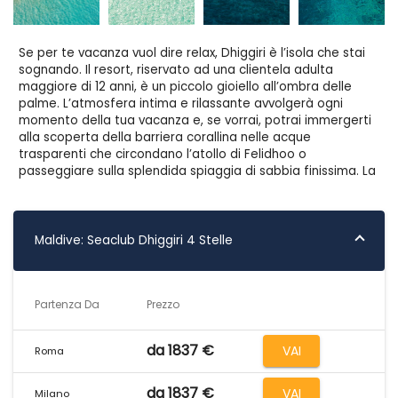
Se per te vacanza vuol dire relax, Dhiggiri è l’isola che stai
sognando. Il resort, riservato ad una clientela adulta
maggiore di 12 anni, è un piccolo gioiello all’ombra delle
palme. L’atmosfera intima e rilassante avvolgerà ogni
momento della tua vacanza e, se vorrai, potrai immergerti
alla scoperta della barriera corallina nelle acque
trasparenti che circondano l’atollo di Felidhoo o
passeggiare sulla splendida spiaggia di sabbia finissima. La
sensazione di libertà, la tranquillità di questo luogo e tutto
il fascino della vera anima delle Maldive, rappresenteranno
la cornice ideale per vivere una vacanza lontano dai
pensieri e a contatto con una natura tra le più
Maldive: Seaclub Dhiggiri 4 Stelle
incontaminate.
POSIZIONE E SPIAGGE
Partenza Da
Prezzo
Situato sull' atollo di Vaavu, il SeaClub Dhiggiri dista poco
meno di 32 miglia dall’aeroporto di Male. Il trasferimento in
barca veloce dura circa 1 ora e 30 minuti, tempo variabile a
da 1837 €
VAI
Roma
seconda delle condizioni del mare. Pagando un
supplemento è possibile il trasferimento in idrovolante
della durata di circa 25 minuti. L’isola è circondata da una
da 1837 €
VAI
Milano