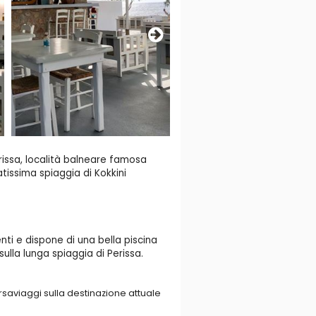
erissa, località balneare famosa
atissima spiaggia di Kokkini
nti e dispone di una bella piscina
ulla lunga spiaggia di Perissa.
rsaviaggi sulla destinazione attuale
ll’aeroporto, 15 da Imerovigli e 24