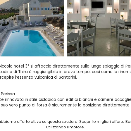
 piccolo hotel 3* si affaccia direttamente sulla lunga spiaggia di P
cittadina di Thira è raggiungibile in breve tempo, così come la rinom
epire l’essenza vulcanica di Santorini.
 Perissa
 rinnovata in stile cicladico con edifici bianchi e camere accoglie
 suo vero punto di forza è sicuramente la posizione direttamente s
iamo offerte attive su questa struttura. Scopri le migliori offerte Bo
a, a 200 m dal centro, 9 km dal porto, 12 da Thira, 13 da Kamari e da
utilizzando il motore.