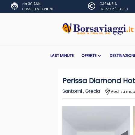
da 30 ANNI
GARANZIA
CONSULENTI ONLINE
PREZZO PIÙ BASSO
LAST MINUTE
OFFERTE
DESTINAZION
Perissa Diamond Hot
Santorini , Grecia
Vedi su ma