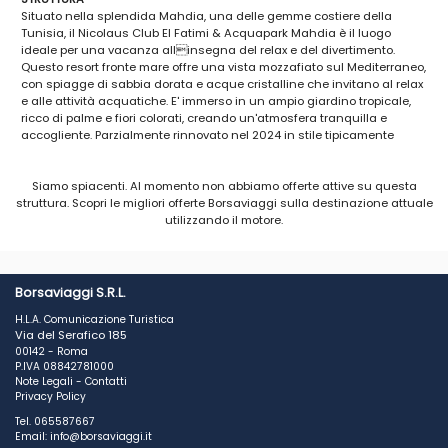
Situato nella splendida Mahdia, una delle gemme costiere della
Tunisia, il Nicolaus Club El Fatimi & Acquapark Mahdia è il luogo
ideale per una vacanza allinsegna del relax e del divertimento.
Questo resort fronte mare offre una vista mozzafiato sul Mediterraneo,
con spiagge di sabbia dorata e acque cristalline che invitano al relax
e alle attività acquatiche. E' immerso in un ampio giardino tropicale,
ricco di palme e fiori colorati, creando un'atmosfera tranquilla e
accogliente. Parzialmente rinnovato nel 2024 in stile tipicamente
tunisino è adatto a famiglie, coppie e amici. Dista 2 km dal centro di
Mahdia e 45 km dall'aeroporto di Monastir.
Siamo spiacenti. Al momento non abbiamo offerte attive su questa
struttura. Scopri le migliori offerte Borsaviaggi sulla destinazione attuale
SPIAGGIA
utilizzando il motore.
La spiaggia privata del Nicolaus Club El Fatimi & Acqua Park Mahdia è
un angolo di paradiso che si estende lungo la splendida costa di
Mahdia. Con la sua sabbia dorata e morbida, bagnata dalle acque
cristalline del Mediterraneo, questa spiaggia è il luogo ideale per chi
cerca tranquillità, comfort e un'esperienza balneare esclusiva.
Borsaviaggi S.R.L.
Il mare calmo e sicuro offre condizioni perfette per il nuoto, ma anche
H.L.A. Comunicazione Turistica
per praticare sport acquatici come il windsurf, il kayak e il
Via del Serafico 185
paddleboarding, grazie alla sua posizione protetta e alle acque poco
00142 - Roma
profonde vicino alla riva.
P.IVA 08842781000
Utilizzo gratuito di lettini e ombrelloni fino ad esaurimento, teli mare a
Note Legali
-
Contatti
disposizione (su cauzione).
Privacy Policy
Tel. 065587667
CAMERE
Email: info@borsaviaggi.it
291 camere rinnovate in parte, arredate in stile semplice e con colori