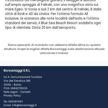
Circondato da meravigliosi giardini, il villaggio è ubicato
sull’ampia spiaggia di Faliraki, con una magnifica vista sul
mare Egeo. Si trova a soli 2 km dal centro di Faliraki, 8 dalla
città di Rodi e 40 da Lindos. Per l’ottima formula All
Inclusive, la vicinanza alle note località dell’isola e l’ottimo
standard dei servizi, il Blue Sea Beach Resort soddisfa ogni
tipo di clientela. Dista 20 km dall’aeroporto.
Sistemazione
316 camere elegantemente arredate, distribuite in 3 edifici
Siamo spiacenti. Al momento non abbiamo offerte attive su questa
su più piani, dotate di servizi con vasca, asciugacapelli, aria
struttura. Scopri le migliori offerte Borsaviaggi sulla destinazione attuale
condizionata, telefono, TV SAT, connessione Wi-Fi, cassetta
utilizzando il motore.
di sicurezza, minifrigo, balcone o terrazzo. Si suddividono in:
Standard, di cui alcune con vista mare, con occupazione
massima 3 adulti; Standard Plus, più spaziose, con
occupazione massima 4 adulti con sistemazione in letto a
Borsaviaggi S.R.L.
castello.
H.L.A. Comunicazione Turistica
Via del Serafico 185
Informazione Spiaggia
00142 - Roma
Il resort è situato direttamente sulla lunga e ampia
P.IVA 08842781000
spiaggia di sabbia e ghiaia di Faliraki, caratterizzata da
Note Legali
-
Contatti
Privacy Policy
fondali che digradano dolcemente, rendendola ideale
anche per i più piccoli. Utilizzo gratuito di lettini e ombrelloni
Tel. 065587667
fino a esaurimento. Teli mare gratuiti. In linea con le
Email: info@borsaviaggi.it