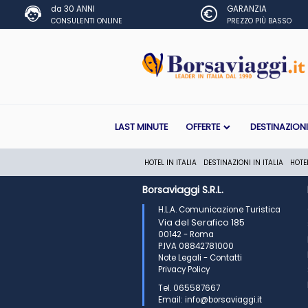
da 30 ANNI
GARANZIA
CONSULENTI ONLINE
PREZZO PIÙ BASSO
LAST MINUTE
OFFERTE
DESTINAZION
HOTEL IN ITALIA
DESTINAZIONI IN ITALIA
HOTE
Borsaviaggi S.R.L.
H.L.A. Comunicazione Turistica
Via del Serafico 185
00142 - Roma
P.IVA 08842781000
Note Legali
-
Contatti
Privacy Policy
Tel. 065587667
Email: info@borsaviaggi.it