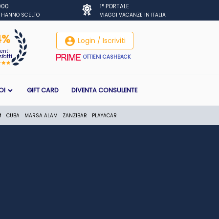
.000
1° PORTALE
I HANNO SCELTO
VIAGGI VACANZE IN ITALIA
4%
account_circle
Login / Iscriviti
ienti
fatti
OTTIENI CASHBACK
OI
GIFT CARD
DIVENTA CONSULENTE
M
CUBA
MARSA ALAM
ZANZIBAR
PLAYACAR