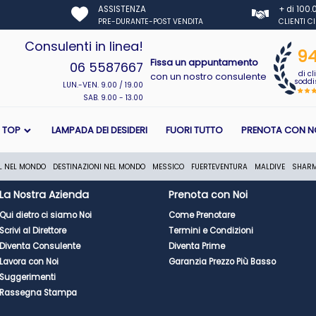
ASSISTENZA
+ di 100
PRE-DURANTE-POST VENDITA
CLIENTI C
Consulenti in linea!
9
Fissa un appuntamento
06 5587667
di cl
con un nostro consulente
soddis
LUN.-VEN. 9.00 / 19.00
SAB. 9.00 - 13.00
I TOP
LAMPADA DEI DESIDERI
FUORI TUTTO
PRENOTA CON N
L NEL MONDO
DESTINAZIONI NEL MONDO
MESSICO
FUERTEVENTURA
MALDIVE
SHAR
La Nostra Azienda
Prenota con Noi
Qui dietro ci siamo Noi
Come Prenotare
Scrivi al Direttore
Termini e Condizioni
Diventa Consulente
Diventa Prime
Lavora con Noi
Garanzia Prezzo Più Basso
Suggerimenti
Rassegna Stampa