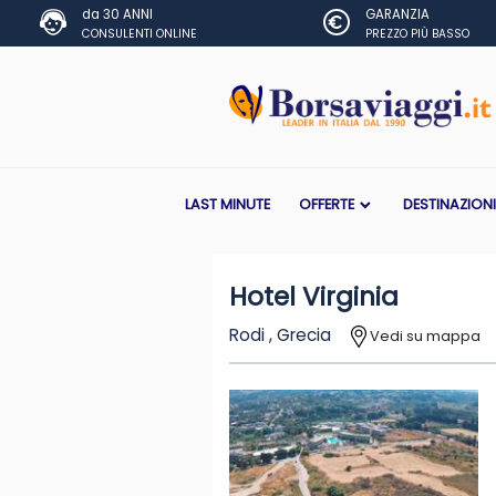
da 30 ANNI
GARANZIA
CONSULENTI ONLINE
PREZZO PIÙ BASSO
LAST MINUTE
OFFERTE
DESTINAZION
Hotel Virginia
Rodi , Grecia
Vedi su mappa