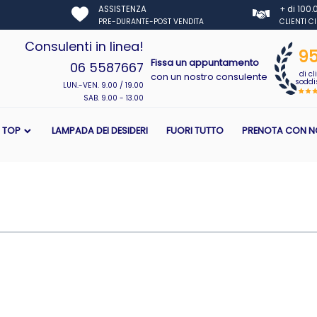
ASSISTENZA
+ di 100
PRE-DURANTE-POST VENDITA
CLIENTI C
Consulenti in linea!
9
Fissa un appuntamento
06 5587667
di cl
con un nostro consulente
soddis
LUN.-VEN. 9.00 / 19.00
SAB. 9.00 - 13.00
I TOP
LAMPADA DEI DESIDERI
FUORI TUTTO
PRENOTA CON N