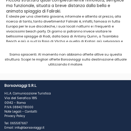
Piccola struttura quasi completamente rinnovata, semplice
ma funzionale, situata a breve distanza dalla bella e
animata spiaggia di Faliraki.
È ideale per una clientela giovane, informale e attenta al prezzo, alla
ricerca di tanto, tanto divertimento! Faliraki è, infatti, famosa in tutta
Europa per le sue discoteche, i suoi locali notturni e i frequenti e
vivacissimi beach party. Di giorno si potranno invece visitare le
bellissime spiagge di Rodi, dalla baia di Antony Quinn, a Tsambika
Beach e più a sud la Baia di Vlicha e quella di Kiotari, più selvaggia e
meno frequentata. Un’ultima chicca per i giovanissimi: concedetevi
una nottata all’Oasis Beach di Kalithea (7km a sud di Rodi città),
Siamo spiacenti. Al momento non abbiamo offerte attive su questa
un’originale grotta sulla spiaggia in cui si organizzano chiassosi e
struttura. Scopri le migliori offerte Borsaviaggi sulla destinazione attuale
rinomati beach party!
utilizzando il motore.
POSIZIONE
Faliraki, a 450 m dalla spiaggia, 1 km dal centro, 15 da Rodi
città e 15 dall’aeroporto. Fermata bus a 500 m.
Borsaviaggi S.R.L.
H.L.A. Comunicazione Turistica
SPIAGGIA
Via del Serafico 185
di sabbia, a 450 m, con lettini e ombrelloni a pagamento (€
00142 - Roma
5 l’uno circa, teli mare non disponibili).
P.IVA 08842781000
Note Legali
-
Contatti
CAMERE
Privacy Policy
101 camere (20 m2) suddivise in 4 edifici su 3 e 4 piani con
Tel. 065587667
servizi privati, TV satellitare, asciugacapelli, aria
Email: info@borsaviaggi.it