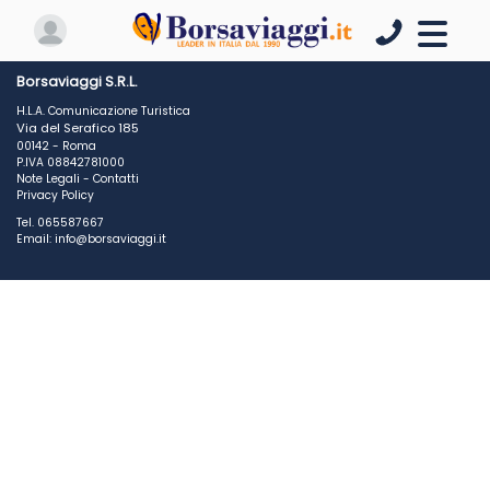
Borsaviaggi S.R.L.
H.L.A. Comunicazione Turistica
Via del Serafico 185
00142 - Roma
P.IVA 08842781000
Note Legali
-
Contatti
Privacy Policy
Tel. 065587667
Email: info@borsaviaggi.it