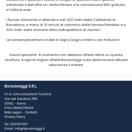
sofisticato hotel offre un centro fitness e la connessione WiFi gratuita
in tutte le aree.
L'Ilunion Almirante vi attende a soli 200 metri dalla Cattedrale di
Barcellona, a meno di 10 minuti di cammino dalle famose Ramblas e a
300 metri dalla stazione della metropolitana di Jaume I.
Le camere presentano mobili in legno, bagno interno con finiture in
marmo, grande TV a schermo piatto con canali satellitari, cassaforte
e bottiglia d'acqua di benvenuto in omaggio.
Siamo spiacenti. Al momento non abbiamo offerte attive su questa
struttura. Scopri le migliori offerte Borsaviaggi sulla destinazione attuale
La struttura è ufficialmente adattata per accogliere ospiti con mobilità
utilizzando il motore.
ridotta e propone su richiesta sistemazioni con accesso disabili,
anche per persone con deficit uditivi e visivi.
L'Ilunion Almirante vanta una raffinata sala colazioni, dove gusterete
la colazione a buffet, il servizio in camera entro determinate fasce
Borsaviaggi S.R.L.
orarie e nel raggio di 100 metri troverete un parcheggio privato.
H.L.A. Comunicazione Turistica
Via del Serafico 185
La proprietà è ufficialmente adattata ad accogliere ospiti con mobilità
00142 - Roma
ridotta.
P.IVA 08842781000
Note Legali
-
Contatti
Ciutat Vella (Città Vecchia) è un'ottima scelta per i viaggiatori
Privacy Policy
interessati ai centri storici, alle tapas e al cibo.
Tel. 065587667
Email: info@borsaviaggi.it