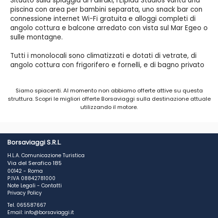
Situato sulla spiaggia di Faliraki, l'Elpida Studios vanta una
piscina con area per bambini separata, uno snack bar con
connessione internet Wi-Fi gratuita e alloggi completi di
angolo cottura e balcone arredato con vista sul Mar Egeo o
sulle montagne.
Tutti i monolocali sono climatizzati e dotati di vetrate, di
angolo cottura con frigorifero e fornelli, e di bagno privato
con doccia.
Siamo spiacenti. Al momento non abbiamo offerte attive su questa
Immerso in un curatissimo giardino, lo snack bar a bordo
struttura. Scopri le migliori offerte Borsaviaggi sulla destinazione attuale
piscina serve pasti leggeri e drink rinfrescanti, mentre a soli
utilizzando il motore.
7 minuti a piedi dalla struttura avrete modo di visitare una
varietà di taverne tipiche.
Il personale della reception dell'Elpida Beach Studios,
Borsaviaggi S.R.L.
aperta 24 ore su 24, sarà lieto di assistervi con il servizio di
H.L.A. Comunicazione Turistica
autonoleggio per esplorare la città di Rodi, situata a 15 km
Via del Serafico 185
dalla struttura. La struttura sorge inoltre a 15 minuti a piedi
00142 - Roma
dal vivace centro di Faliraki, a 35 km dal pittoresco villaggio
P.IVA 08842781000
di Lindos e a 17 km dall'Aeroporto Internazionale di
Note Legali
-
Contatti
Privacy Policy
Diagoras, e offre il parcheggio in loco gratuito.
Tel. 065587667
Email: info@borsaviaggi.it