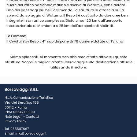
cuore del Parco nazionale marino e riserva di Watamu, considerato
uno dei paesaggi più belli del mondo. La struttura si affaccia sulla
splendida spiaggia di Watamu. Il Resort è costituito da due aree ben
integrate in un unico complesso. Dista circa 120 km dall'aeroporto
internazionale di Mombasa e 25 km dall'aeroporto di Malindi.
Le Camere:
Il Crystal Bay Resort 4* sup dispone di 76 camere dotate di TV, aria
condizionata e cassaforte. Troverai anche mobili in stile Lamu con letti
a baldacchino e zanzariere.
Siamo spiacenti. Al momento non abbiamo offerte attive su questa
Sarai alloggiato in una delle seguenti categorie:
struttura. Scopri le migliori offerte Borsaviaggi sulla destinazione attuale
Garden Room: immersi in un lussureggiante giardino tropicale, questi
utilizzando il motore.
cottage individuali dispongono di 3 camere da letto al piano terra con
una veranda che permette di godere dei dintorni. Sono tutti arredati in
stile Lamu, impreziositi da cornici in legno e intarsi. Tutte le camere
sono dotate di bagno privato, aria condizionata, ventilatore a soffitto,
asciugacapelli, telefono, cassaforte e letti con zanzariera.
Borsaviaggi S.R.L.
Camera Vista Mare: situata sulla spiaggia, il suo ingresso principale
H.L.A. Comunicazione Turistica
si apre su un soggiorno arredato con lo stesso gusto della villa, oltre
Via del Serafico 185
che sull'ampia terrazza con vista mare. La sala è collegata a camere
00142 - Roma
indipendenti, elegantemente arredate in stile Lamu. Tutte le camere
P.IVA 08842781000
sono dotate di bagno privato, aria condizionata, ventilatore a soffitto,
Note Legali
-
Contatti
asciugacapelli, mini-frigo, telefono, cassaforte e letti in stile etnico
Privacy Policy
con zanzariere.
Tel. 065587667
Email: info@borsaviaggi.it
La Ristorazione: