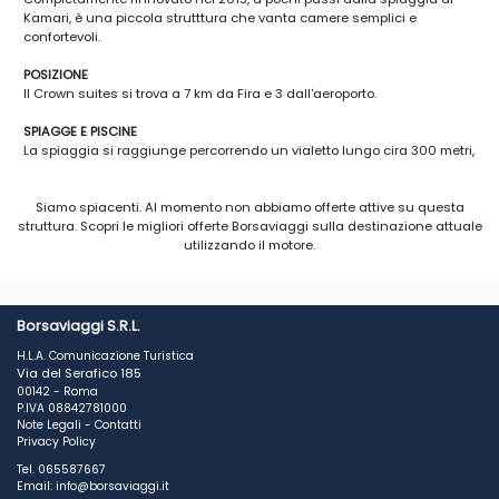
Kamari, è una piccola strutttura che vanta camere semplici e
confortevoli.
POSIZIONE
Il Crown suites si trova a 7 km da Fira e 3 dall'aeroporto.
SPIAGGE E PISCINE
La spiaggia si raggiunge percorrendo un vialetto lungo cira 300 metri,
dispone anche di una piccola piscina attrezzata con ombrelloni e
lettini gratuiti per gli Ospiti (a pagamento in spiaggia).
Siamo spiacenti. Al momento non abbiamo offerte attive su questa
struttura. Scopri le migliori offerte Borsaviaggi sulla destinazione attuale
CAMERE
utilizzando il motore.
Le camere sono suddivise tra standard, junior suite e superior suite
tutte arredate in stile contemporaneo e dotate dei maggiori comfort
tra i quali Wi-Fi, cassetta di sicurezza, TV satellitare, minibar
(consumazioni a pagamento), set di cortesia.
Borsaviaggi S.R.L.
RISTORANTI E BAR
H.L.A. Comunicazione Turistica
Un ristorante dove viene servita la prima colazione con servizio a
Via del Serafico 185
buffet e un bar presso la piscina.
00142 - Roma
P.IVA 08842781000
SERVIZI
Note Legali
-
Contatti
Connessione Wi-Fi in tutta la struttura.
Privacy Policy
Tel. 065587667
Email: info@borsaviaggi.it