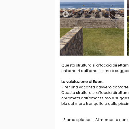
Questa struttura si affaccia direttam
chilometri dall'amatissimo e suggesti
La valutazione di Eden:
• Per una vacanza davvero confortevo
Questa struttura si affaccia direttam
chilometri dall'amatissimo e suggestiv
blu del mare tranquillo e delle pisc
L’ampia gamma di servizi offerti dall
questa soluzione perfetta per coloro
Siamo spiacenti. Al momento non abb
Eden vi consiglia di approfittare d
Lindos, di Rodi città, Patrimonio Une