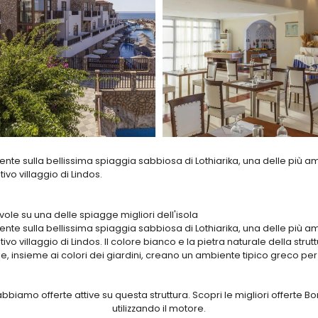
ente sulla bellissima spiaggia sabbiosa di Lothiarika, una delle più amp
vo villaggio di Lindos.
le su una delle spiagge migliori dell'isola
ente sulla bellissima spiaggia sabbiosa di Lothiarika, una delle più amp
o villaggio di Lindos. Il colore bianco e la pietra naturale della struttu
ine, insieme ai colori dei giardini, creano un ambiente tipico greco pe
a struttura, il vantaggioso trattamento di Tutto Incluso e la sua incre
 che desiderano trascorrere una vacanza all’insegna del relax con tut
iamo offerte attive su questa struttura. Scopri le migliori offerte Bo
el conveniente noleggio auto o scooter per dedicare almeno una giorna
utilizzando il motore.
sco, e tante altre baie, tra cui Tsambika, inserita tra due promontori ro