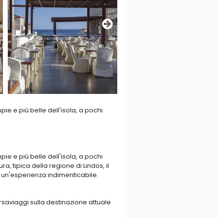
ie e più belle dell'isola, a pochi
ie e più belle dell'isola, a pochi
ra, tipica della regione di Lindos, il
r un'esperienza indimenticabile.
dibile posizione sul mare, rendono
ti i comfort a portata di mano.
rsaviaggi sulla destinazione attuale
ta alla scoperta della baia di
cciosi e considerata tra le più belle