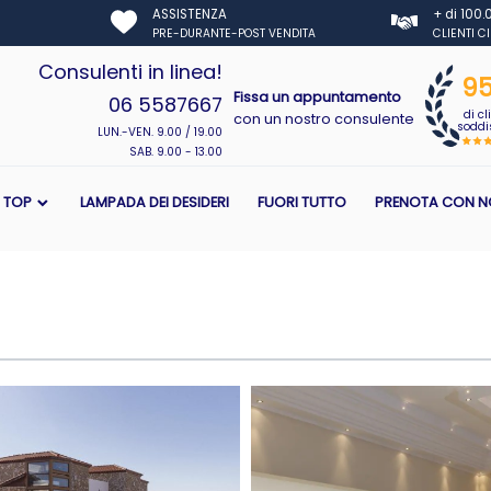
ASSISTENZA
+ di 100
PRE-DURANTE-POST VENDITA
CLIENTI C
Consulenti in linea!
9
Fissa un appuntamento
06 5587667
di cl
con un nostro consulente
soddis
LUN.-VEN. 9.00 / 19.00
SAB. 9.00 - 13.00
I TOP
LAMPADA DEI DESIDERI
FUORI TUTTO
PRENOTA CON N