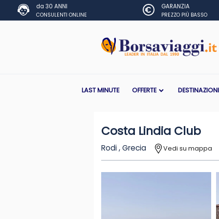
da 30 ANNI
GARANZIA
CONSULENTI ONLINE
PREZZO PIÙ BASSO
LAST MINUTE
OFFERTE
DESTINAZION
Costa Lindia Club
Rodi , Grecia
Vedi su mappa