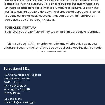
spiaggia di Gennadi, tranquilla e ancora in parte incontaminata, con
un mare spettacolare per le infinite sfumature di azzurro. Si distingue
per l’alta qualità e varietà dei servizi e si propone di appagare i 5 sensi
facendo sentire gli ospiti coccolati, rilassati e premiati. Pubblicato in
esclusiva solo sui cataloghi Alpitour.
POSIZIONE E STRUTTURA
Sulla costa sud-orientale dell’isola, a circa 2 km dal borgo di Gennadi,
20 km da Lindos e 20 minuti in auto da Prasonisi, la famosa “spiaggia
dei due mari”. Rodi città e l’aeroporto distano circa 65 km. Fermata bus
Siamo spiacenti. Al momento non abbiamo offerte attive su questa
di linea a 50 m. Corpo centrale e ventiquattro edifici a due piani
struttura. Scopri le migliori offerte Borsaviaggi sulla destinazione attuale
circondati da innumerevoli piscine multiformi che ne scandiscono
utilizzando il motore.
sapientemente gli spazi. Moderni ed eleganti sia gli esterni che gli
interni. All’interno del perimetro dell’hotel, proprio a ridosso della
spiaggia, è presente un’area con reperti archeologici venuti alla luce
durante i lavori di costruzione.
Borsaviaggi S.R.L.
SPIAGGIA E PISCINE
H.L.A. Comunicazione Turistica
Direttamente sulla spiaggia di sabbia e ciottoli di Gennadi, lunga 6
Via del Serafico 185
chilometri, con acque incredibilmente cristalline. Dispone di 7 piscine
00142 - Roma
di cui 1 solo per adulti con idromassaggio, 1 con scivoli per bambini
P.IVA 08842781000
(oltre 1,20 m di altezza) e 1 coperta, oltre a quelle in uso esclusivo di
Note Legali
-
Contatti
alcune camere. Uso gratuito di lettini e ombrelloni presso le piscine,
Privacy Policy
gazebo in spiaggia e teli mare.
Tel. 065587667
Email: info@borsaviaggi.it
RISTORANTI E BAR